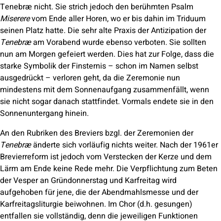
Tenebræ nicht. Sie strich jedoch den berühmten Psalm
Miserere
vom Ende aller Horen, wo er bis dahin im Triduum
seinen Platz hatte. Die sehr alte Praxis der Antizipation der
Tenebræ
am Vorabend wurde ebenso verboten. Sie sollten
nun am Morgen gefeiert werden. Dies hat zur Folge, dass die
starke Symbolik der Finsternis – schon im Namen selbst
ausgedrückt – verloren geht, da die Zeremonie nun
mindestens mit dem Sonnenaufgang zusammenfällt, wenn
sie nicht sogar danach stattfindet. Vormals endete sie in den
Sonnenuntergang hinein.
An den Rubriken des Breviers bzgl. der Zeremonien der
Tenebræ
änderte sich vorläufig nichts weiter. Nach der 1961er
Brevierreform ist jedoch vom Verstecken der Kerze und dem
Lärm am Ende keine Rede mehr. Die Verpflichtung zum Beten
der Vesper an Gründonnerstag und Karfreitag wird
aufgehoben für jene, die der Abendmahlsmesse und der
Karfreitagsliturgie beiwohnen. Im Chor (d.h. gesungen)
entfallen sie vollständig, denn die jeweiligen Funktionen