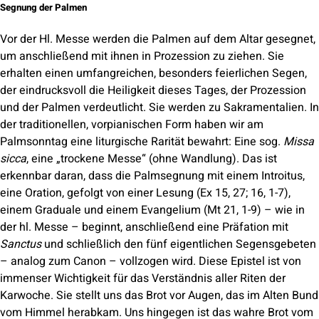
Segnung der Palmen
Vor der Hl. Messe werden die Palmen auf dem Altar gesegnet,
um anschließend mit ihnen in Prozession zu ziehen. Sie
erhalten einen umfangreichen, besonders feierlichen Segen,
der eindrucksvoll die Heiligkeit dieses Tages, der Prozession
und der Palmen verdeutlicht. Sie werden zu Sakramentalien. In
der traditionellen, vorpianischen Form haben wir am
Palmsonntag eine liturgische Rarität bewahrt: Eine sog.
Missa
sicca
, eine „trockene Messe“ (ohne Wandlung). Das ist
erkennbar daran, dass die Palmsegnung mit einem Introitus,
eine Oration, gefolgt von einer Lesung (Ex 15, 27; 16, 1-7),
einem Graduale und einem Evangelium (Mt 21, 1-9) – wie in
der hl. Messe – beginnt, anschließend eine Präfation mit
Sanctus
und schließlich den fünf eigentlichen Segensgebeten
– analog zum Canon – vollzogen wird. Diese Epistel ist von
immenser Wichtigkeit für das Verständnis aller Riten der
Karwoche. Sie stellt uns das Brot vor Augen, das im Alten Bund
vom Himmel herabkam. Uns hingegen ist das wahre Brot vom