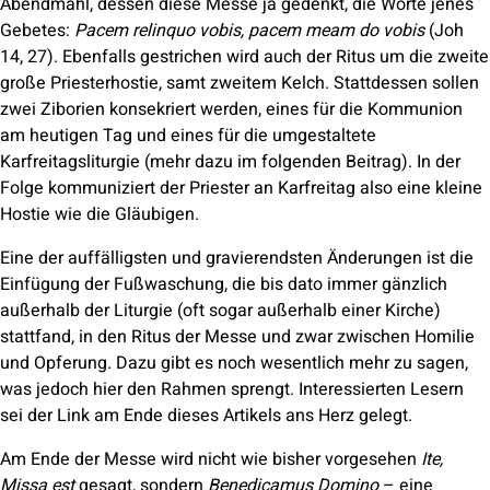
Abendmahl, dessen diese Messe ja gedenkt, die Worte jenes
Gebetes:
Pacem relinquo vobis, pacem meam do vobis
(Joh
14, 27). Ebenfalls gestrichen wird auch der Ritus um die zweite
große Priesterhostie, samt zweitem Kelch. Stattdessen sollen
zwei Ziborien konsekriert werden, eines für die Kommunion
am heutigen Tag und eines für die umgestaltete
Karfreitagsliturgie (mehr dazu im folgenden Beitrag). In der
Folge kommuniziert der Priester an Karfreitag also eine kleine
Hostie wie die Gläubigen.
Eine der auffälligsten und gravierendsten Änderungen ist die
Einfügung der Fußwaschung, die bis dato immer gänzlich
außerhalb der Liturgie (oft sogar außerhalb einer Kirche)
stattfand, in den Ritus der Messe und zwar zwischen Homilie
und Opferung. Dazu gibt es noch wesentlich mehr zu sagen,
was jedoch hier den Rahmen sprengt. Interessierten Lesern
sei der Link am Ende dieses Artikels ans Herz gelegt.
Am Ende der Messe wird nicht wie bisher vorgesehen
Ite,
Missa est
gesagt, sondern
Benedicamus Domino
– eine