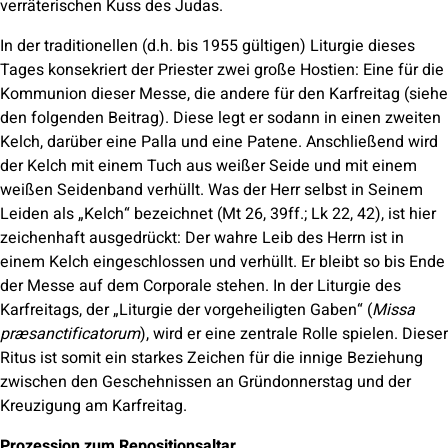
verräterischen Kuss des Judas.
In der traditionellen (d.h. bis 1955 gültigen) Liturgie dieses
Tages konsekriert der Priester zwei große Hostien: Eine für die
Kommunion dieser Messe, die andere für den Karfreitag (siehe
den folgenden Beitrag). Diese legt er sodann in einen zweiten
Kelch, darüber eine Palla und eine Patene. Anschließend wird
der Kelch mit einem Tuch aus weißer Seide und mit einem
weißen Seidenband verhüllt. Was der Herr selbst in Seinem
Leiden als „Kelch“ bezeichnet (Mt 26, 39ff.; Lk 22, 42), ist hier
zeichenhaft ausgedrückt: Der wahre Leib des Herrn ist in
einem Kelch eingeschlossen und verhüllt. Er bleibt so bis Ende
der Messe auf dem Corporale stehen. In der Liturgie des
Karfreitags, der „Liturgie der vorgeheiligten Gaben“ (
Missa
præsanctificatorum
), wird er eine zentrale Rolle spielen. Dieser
Ritus ist somit ein starkes Zeichen für die innige Beziehung
zwischen den Geschehnissen an Gründonnerstag und der
Kreuzigung am Karfreitag.
Prozession zum Repositionsaltar