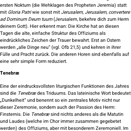
ersten Nokturn (die Wehklagen des Propheten Jeremia) statt
mit
Gloria Patri
wie sonst mit
Jerusalem, Jerusalem, convertere
ad Dominum Deum tuum
(Jerusalem, bekehre dich zum Herrn
deinem Gott). Hier erkennt man: Die Kirche hat an diesen
Tagen die alte, einfache Struktur des Offiziums als
eindrückliches Zeichen der Trauer bewahrt. Erst an Ostern
werden „alle Dinge neu“ (vgl. Ofb 21,5) und kehren in ihrer
Fülle und Pracht zurück. Die anderen Horen sind ebenfalls auf
eine sehr simple Form reduziert.
Tenebræ
Eine der eindrucksvollsten liturgischen Funktionen des Jahres
sind die
Tenebræ
des Triduums. Das lateinische Wort bedeutet
„Dunkelheit“ und benennt so ein zentrales Motiv nicht nur
dieser Zeremonie, sondern auch der Passion des Herrn:
Finsternis. Die
Tenebræ
sind nichts anderes als die Matutin
und Laudes (welche im Chor immer zusammen gegebetet
werden) des Offiziums, aber mit besonderem Zeremoniell. Im