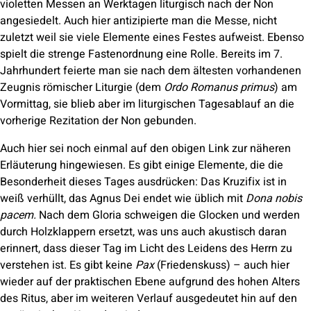
violetten Messen an Werktagen liturgisch nach der Non
angesiedelt. Auch hier antizipierte man die Messe, nicht
zuletzt weil sie viele Elemente eines Festes aufweist. Ebenso
spielt die strenge Fastenordnung eine Rolle. Bereits im 7.
Jahrhundert feierte man sie nach dem ältesten vorhandenen
Zeugnis römischer Liturgie (dem
Ordo Romanus primus
) am
Vormittag, sie blieb aber im liturgischen Tagesablauf an die
vorherige Rezitation der Non gebunden.
Auch hier sei noch einmal auf den obigen Link zur näheren
Erläuterung hingewiesen. Es gibt einige Elemente, die die
Besonderheit dieses Tages ausdrücken: Das Kruzifix ist in
weiß verhüllt, das Agnus Dei endet wie üblich mit
Dona nobis
pacem.
Nach dem Gloria schweigen die Glocken und werden
durch Holzklappern ersetzt, was uns auch akustisch daran
erinnert, dass dieser Tag im Licht des Leidens des Herrn zu
verstehen ist. Es gibt keine
Pax
(Friedenskuss) – auch hier
wieder auf der praktischen Ebene aufgrund des hohen Alters
des Ritus, aber im weiteren Verlauf ausgedeutet hin auf den