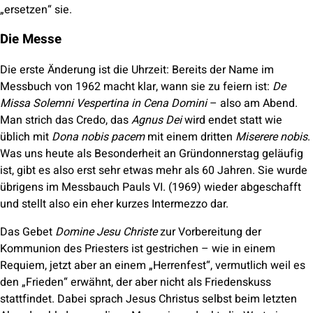
„ersetzen“ sie.
Die Messe
Die erste Änderung ist die Uhrzeit: Bereits der Name im
Messbuch von 1962 macht klar, wann sie zu feiern ist:
De
Missa Solemni Vespertina in Cena Domini
– also am Abend.
Man strich das Credo, das
Agnus Dei
wird endet statt wie
üblich mit
Dona nobis pacem
mit einem dritten
Miserere nobis
.
Was uns heute als Besonderheit an Gründonnerstag geläufig
ist, gibt es also erst sehr etwas mehr als 60 Jahren. Sie wurde
übrigens im Messbauch Pauls VI. (1969) wieder abgeschafft
und stellt also ein eher kurzes Intermezzo dar.
Das Gebet
Domine Jesu Christe
zur Vorbereitung der
Kommunion des Priesters ist gestrichen – wie in einem
Requiem, jetzt aber an einem „Herrenfest“, vermutlich weil es
den „Frieden“ erwähnt, der aber nicht als Friedenskuss
stattfindet. Dabei sprach Jesus Christus selbst beim letzten