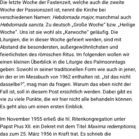
Die letzte Woche der Fastenzeit, welche auch die zweite
Woche der Passionszeit ist, nennt die Kirche bei
verschiedenen Namen:
Hebdomada major,
manchmal auch
Hebdomada sancta
.
Zu deutsch „Große Woche“ bzw. „Heilige
Woche“. Uns ist sie wohl als „Karwoche“ geläufig. Die
Liturgien, die in dieser Woche gefeiert werden, sind mit
Abstand die besondersten, außergewöhnlichsten und
feierlichsten des römischen Ritus. Im folgenden wollen wir
einen kleinen Überblick in die Liturgie des Palmsonntags
geben: Sowohl in seiner traditionellen Form wie auch in jener,
in der er im Messbuch von 1962 enthalten ist. „Ist das nicht
dasselbe?“, mag man da fragen. Warum das eben nicht der
Fall ist, soll in diesem Post ersichtlich werden. Dabei gibt es
vie zu viele Punkte, die wir hier nicht alle behandeln können.
Es geht also um einen ersten Einblick.
Im November 1955 erließ die hl. Ritenkongregation unter
Papst Pius XII. ein Dekret mit dem Titel
Maxima redemptionis,
das zum 25. März 1956 in Kraft trat. Es schrieb die