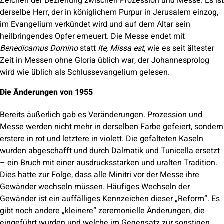
Zeichen der Beziehung zwischen Prozession und Messe. Es ist
derselbe Herr, der in königlichem Purpur in Jerusalem einzog,
im Evangelium verkündet wird und auf dem Altar sein
heilbringendes Opfer erneuert. Die Messe endet mit
Benedicamus Domino
statt
Ite, Missa est
, wie es seit ältester
Zeit in Messen ohne Gloria üblich war, der Johannesprolog
wird wie üblich als Schlussevangelium gelesen.
Die Änderungen von 1955
Bereits äußerlich gab es Veränderungen. Prozession und
Messe werden nicht mehr in derselben Farbe gefeiert, sondern
erstere in rot und letztere in violett. Die gefalteten Kaseln
wurden abgeschafft und durch Dalmatik und Tunicella ersetzt
– ein Bruch mit einer ausdrucksstarken und uralten Tradition.
Dies hatte zur Folge, dass alle Minitri vor der Messe ihre
Gewänder wechseln müssen. Häufiges Wechseln der
Gewänder ist ein auffälliges Kennzeichen dieser „Reform“. Es
gibt noch andere „kleinere“ zeremonielle Änderungen, die
eingeführt wurden und welche im Gegensatz zur sonstigen