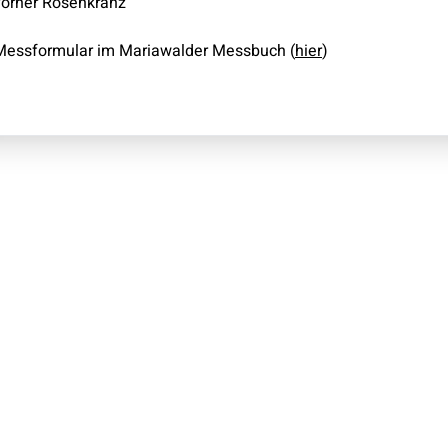
vorher Rosenkranz
Messformular im Mariawalder Messbuch (
hier
)