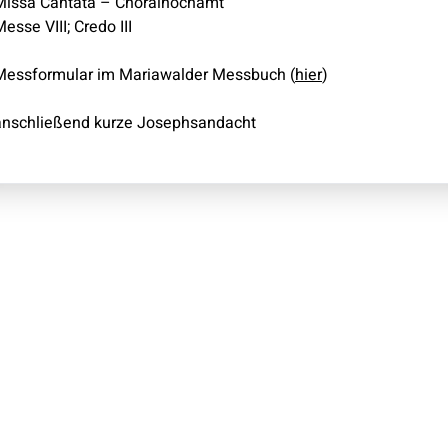
Missa Cantata – Choralhochamt
esse VIII; Credo III
Messformular im Mariawalder Messbuch (
hier
)
anschließend kurze Josephsandacht